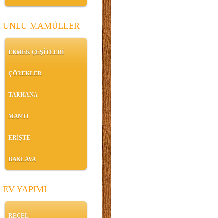
UNLU MAMÜLLER
EKMEK ÇEŞİTLERİ
ÇÖREKLER
TARHANA
MANTI
ERİŞTE
BAKLAVA
EV YAPIMI
REÇEL