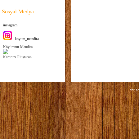
Sosyal Medya
instagram
koyum_mandira
Köyümnur Mandira
Kartınızı Oluşturun
Yer sa