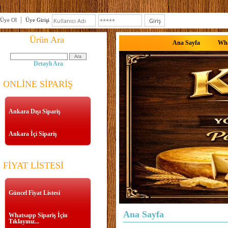
Üye Ol
Üye Girişi
Ürün Ara
Ana Sayfa
Wha
Detaylı Ara
ONLİNE SİPARİŞ
Ankara Dışı Sipariş
Ankara İçi Sipariş
FİYAT LİSTESİ
Güncel Fiyat Listesi
Ana Sayfa
Whatsapp Sipariş İçin
Tıklayınız...