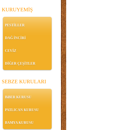
KURUYEMİŞ
PESTİLLER
DAĞ İNCİRİ
CEVİZ
DİĞER ÇEŞİTLER
SEBZE KURULARI
BiBER KURUSU
PATLICAN KURUSU
BAMYA KURUSU