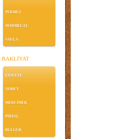
PEKMEZ
MARMELAT
SALÇA
BAKLİYAT
FASULYE
NOHUT
MERCİMEK
PİRİNÇ
BULGUR