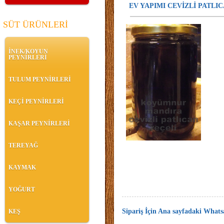
EV YAPIMI CEVİZLİ PATLI
SÜT ÜRÜNLERİ
İNEK/KOYUN
PEYNİRLERİ
TULUM PEYNİRLERİ
KEÇİ PEYNİRLERİ
KAŞAR PEYNİRLERİ
TEREYAĞ
KAYMAK
YOĞURT
Sipariş İçin Ana sayfadaki Whatsa
KEŞ