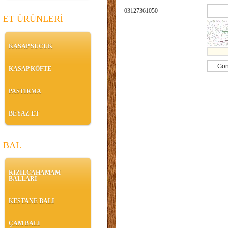
03127361050
ET ÜRÜNLERİ
KASAP SUCUK
KASAP KÖFTE
PASTIRMA
BEYAZ ET
BAL
KIZILCAHAMAM
BALLARI
KESTANE BALI
ÇAM BALI