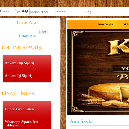
Üye Ol
Üye Girişi
Ürün Ara
Ana Sayfa
Wha
Detaylı Ara
ONLİNE SİPARİŞ
Ankara Dışı Sipariş
Ankara İçi Sipariş
FİYAT LİSTESİ
Güncel Fiyat Listesi
Ana Sayfa
Whatsapp Sipariş İçin
Tıklayınız...