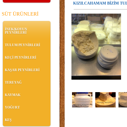
KIZILCAHAMAM BİZİM TU
SÜT ÜRÜNLERİ
İNEK/KOYUN
PEYNİRLERİ
TULUM PEYNİRLERİ
KEÇİ PEYNİRLERİ
KAŞAR PEYNİRLERİ
TEREYAĞ
KAYMAK
YOĞURT
KEŞ