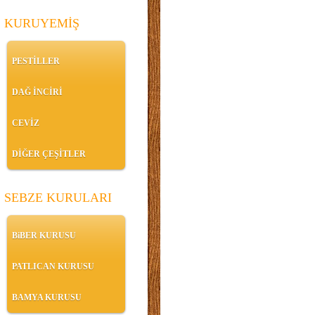
KURUYEMİŞ
PESTİLLER
DAĞ İNCİRİ
CEVİZ
DİĞER ÇEŞİTLER
SEBZE KURULARI
BiBER KURUSU
PATLICAN KURUSU
BAMYA KURUSU