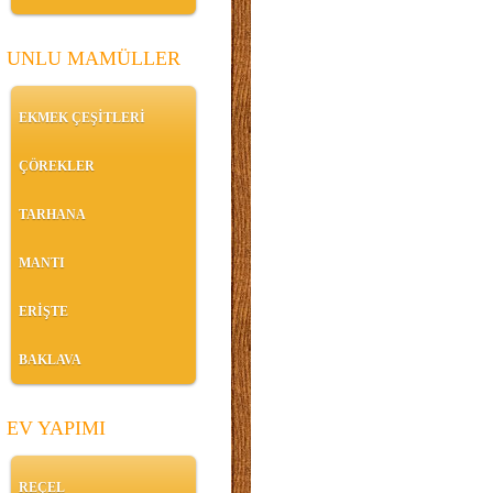
UNLU MAMÜLLER
EKMEK ÇEŞİTLERİ
ÇÖREKLER
TARHANA
MANTI
ERİŞTE
BAKLAVA
EV YAPIMI
REÇEL