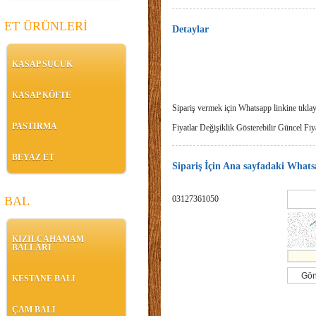
ET ÜRÜNLERİ
Detaylar
KASAP SUCUK
KASAP KÖFTE
Sipariş vermek için Whatsapp linkine tıklay
PASTIRMA
Fiyatlar Değişiklik Gösterebilir Güncel Fiya
BEYAZ ET
Sipariş İçin Ana sayfadaki Whatsa
BAL
03127361050
KIZILCAHAMAM
BALLARI
KESTANE BALI
ÇAM BALI