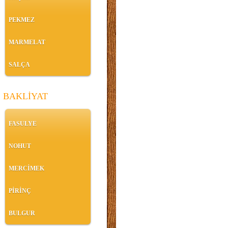
PEKMEZ
MARMELAT
SALÇA
BAKLİYAT
FASULYE
NOHUT
MERCİMEK
PİRİNÇ
BULGUR