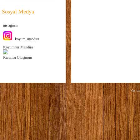
Sosyal Medya
instagram
koyum_mandira
Köyümnur Mandira
Kartınızı Oluşturun
Yer sa