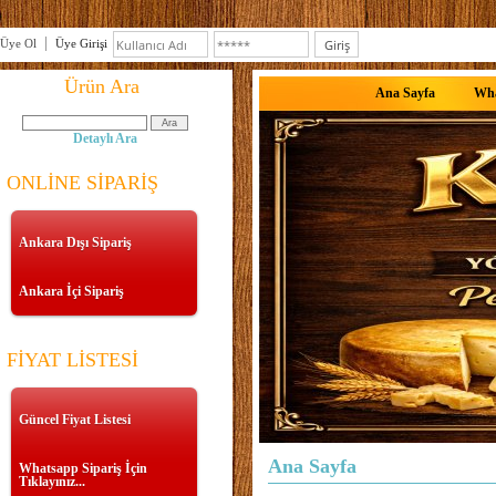
Üye Ol
Üye Girişi
Ürün Ara
Ana Sayfa
Wha
Detaylı Ara
ONLİNE SİPARİŞ
Ankara Dışı Sipariş
Ankara İçi Sipariş
FİYAT LİSTESİ
Güncel Fiyat Listesi
Ana Sayfa
Whatsapp Sipariş İçin
Tıklayınız...