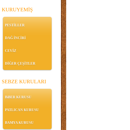
KURUYEMİŞ
PESTİLLER
DAĞ İNCİRİ
CEVİZ
DİĞER ÇEŞİTLER
SEBZE KURULARI
BiBER KURUSU
PATLICAN KURUSU
BAMYA KURUSU