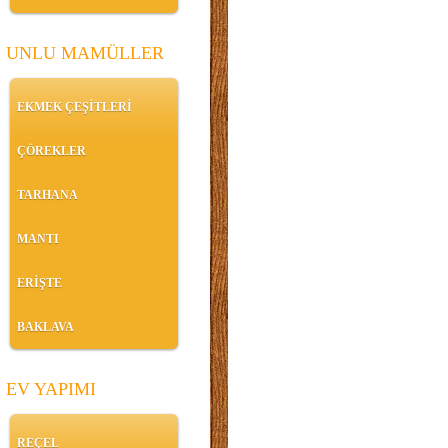
UNLU MAMÜLLER
EKMEK ÇEŞİTLERİ
ÇÖREKLER
TARHANA
MANTI
ERİŞTE
BAKLAVA
EV YAPIMI
REÇEL