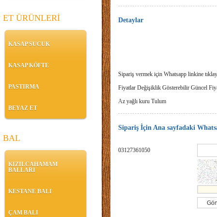
ET ÜRÜNLERİ
Detaylar
KASAP SUCUK
KASAP KÖFTE
Sipariş vermek için Whatsapp linkine tıklay
PASTIRMA
Fiyatlar Değişiklik Gösterebilir Güncel Fiya
A
z yağlı kuru Tulum
BEYAZ ET
Sipariş İçin Ana sayfadaki Whatsa
BAL
03127361050
KIZILCAHAMAM
BALLARI
KESTANE BALI
ÇAM BALI