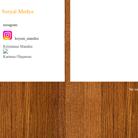
Sosyal Medya
instagram
koyum_mandira
Köyümnur Mandira
Kartınızı Oluşturun
Yer sa