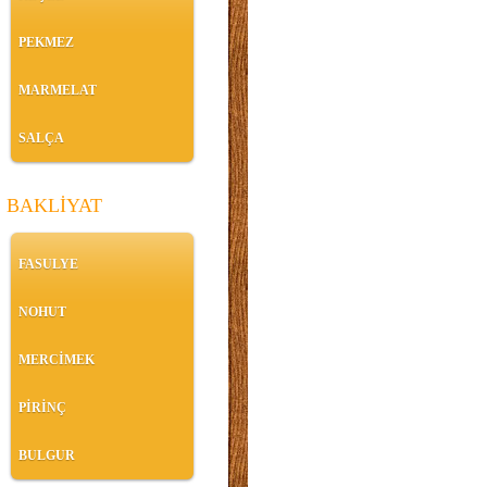
PEKMEZ
MARMELAT
SALÇA
BAKLİYAT
FASULYE
NOHUT
MERCİMEK
PİRİNÇ
BULGUR