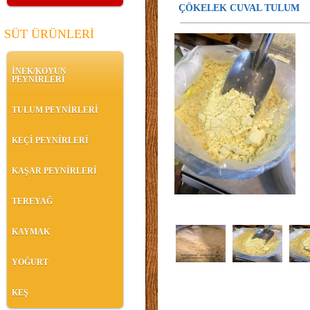
ÇÖKELEK CUVAL TULUM
SÜT ÜRÜNLERİ
İNEK/KOYUN
PEYNİRLERİ
TULUM PEYNİRLERİ
KEÇİ PEYNİRLERİ
KAŞAR PEYNİRLERİ
TEREYAĞ
KAYMAK
YOĞURT
KEŞ