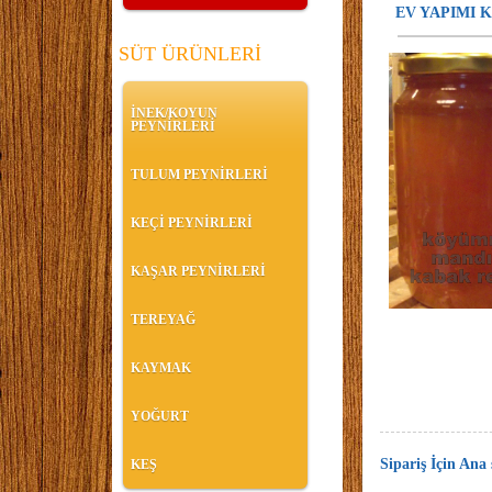
EV YAPIMI 
SÜT ÜRÜNLERİ
İNEK/KOYUN
PEYNİRLERİ
TULUM PEYNİRLERİ
KEÇİ PEYNİRLERİ
KAŞAR PEYNİRLERİ
TEREYAĞ
KAYMAK
YOĞURT
Sipariş İçin Ana
KEŞ