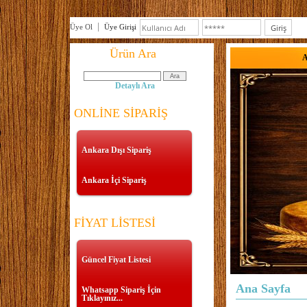
Üye Ol
Üye Girişi
Ürün Ara
A
Detaylı Ara
ONLİNE SİPARİŞ
Ankara Dışı Sipariş
Ankara İçi Sipariş
FİYAT LİSTESİ
Güncel Fiyat Listesi
Ana Sayfa
Whatsapp Sipariş İçin
Tıklayınız...