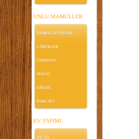
UNLU MAMÜLLER
EKMEK ÇEŞİTLERİ
ÇÖREKLER
TARHANA
MANTI
ERİŞTE
BAKLAVA
EV YAPIMI
REÇEL