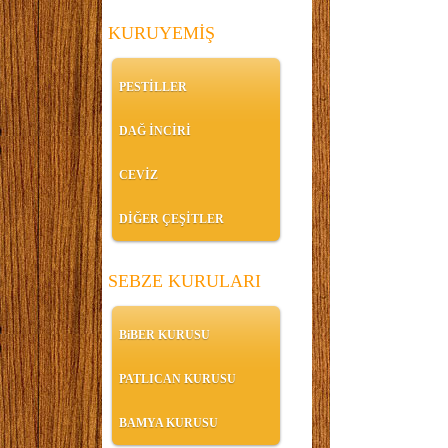
KURUYEMİŞ
PESTİLLER
DAĞ İNCİRİ
CEVİZ
DİĞER ÇEŞİTLER
SEBZE KURULARI
BiBER KURUSU
PATLICAN KURUSU
BAMYA KURUSU