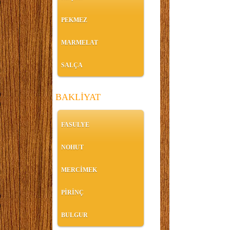
PEKMEZ
MARMELAT
SALÇA
BAKLİYAT
FASULYE
NOHUT
MERCİMEK
PİRİNÇ
BULGUR