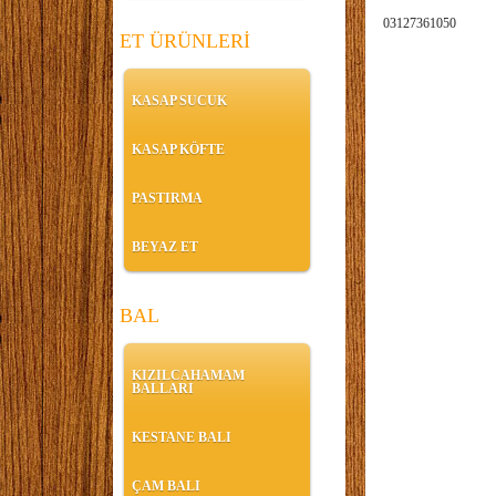
03127361050
ET ÜRÜNLERİ
KASAP SUCUK
KASAP KÖFTE
PASTIRMA
BEYAZ ET
BAL
KIZILCAHAMAM
BALLARI
KESTANE BALI
ÇAM BALI