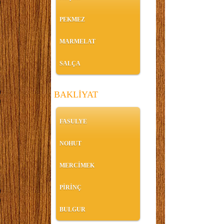
PEKMEZ
MARMELAT
SALÇA
BAKLİYAT
FASULYE
NOHUT
MERCİMEK
PİRİNÇ
BULGUR