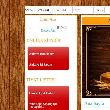
Üye Ol
Üye Girişi
Ürün Ara
A
Detaylı Ara
ONLİNE SİPARİŞ
Ankara Dışı Sipariş
Ankara İçi Sipariş
FİYAT LİSTESİ
Güncel Fiyat Listesi
Ana Sayfa
Whatsapp Sipariş İçin
Tıklayınız...