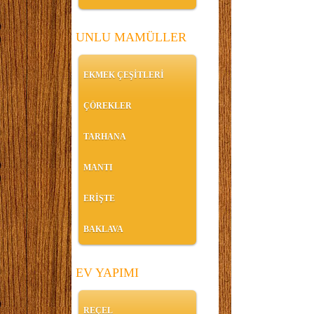
UNLU MAMÜLLER
EKMEK ÇEŞİTLERİ
ÇÖREKLER
TARHANA
MANTI
ERİŞTE
BAKLAVA
EV YAPIMI
REÇEL