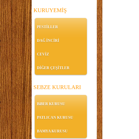
KURUYEMİŞ
PESTİLLER
DAĞ İNCİRİ
CEVİZ
DİĞER ÇEŞİTLER
SEBZE KURULARI
BiBER KURUSU
PATLICAN KURUSU
BAMYA KURUSU