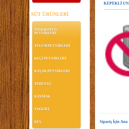
KEPEKLİ UN
SÜT ÜRÜNLERİ
İNEK/KOYUN
PEYNİRLERİ
TULUM PEYNİRLERİ
KEÇİ PEYNİRLERİ
KAŞAR PEYNİRLERİ
TEREYAĞ
KAYMAK
YOĞURT
Sipariş İçin Ana
KEŞ