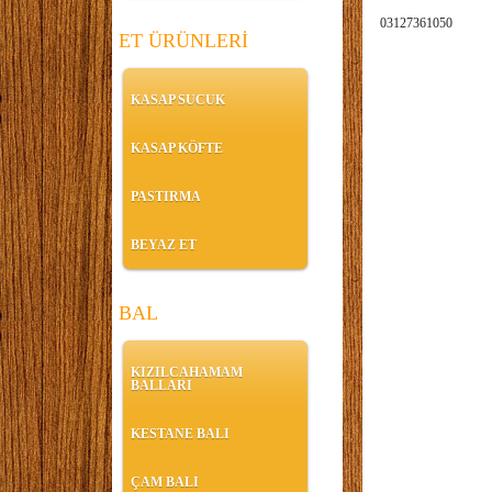
03127361050
ET ÜRÜNLERİ
KASAP SUCUK
KASAP KÖFTE
PASTIRMA
BEYAZ ET
BAL
KIZILCAHAMAM
BALLARI
KESTANE BALI
ÇAM BALI