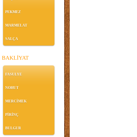
PEKMEZ
MARMELAT
SALÇA
BAKLİYAT
FASULYE
NOHUT
MERCİMEK
PİRİNÇ
BULGUR