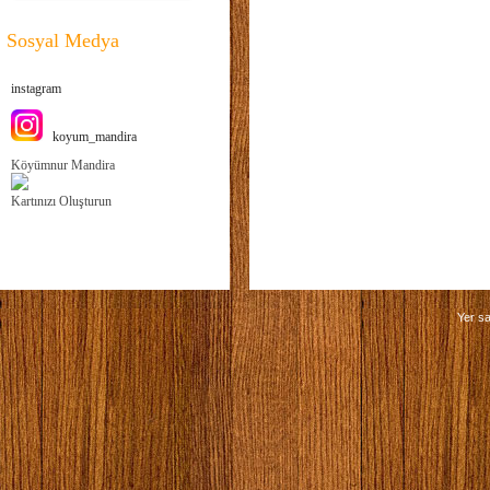
Sosyal Medya
instagram
koyum_mandira
Köyümnur Mandira
Kartınızı Oluşturun
Yer sa