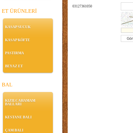
03127361050
ET ÜRÜNLERİ
KASAP SUCUK
KASAP KÖFTE
PASTIRMA
BEYAZ ET
BAL
KIZILCAHAMAM
BALLARI
KESTANE BALI
ÇAM BALI