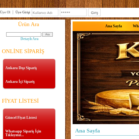
Üye Ol
Üye Girişi
Ürün Ara
Ana Sayfa
Wha
Detaylı Ara
ONLİNE SİPARİŞ
Ankara Dışı Sipariş
Ankara İçi Sipariş
FİYAT LİSTESİ
Güncel Fiyat Listesi
Ana Sayfa
Whatsapp Sipariş İçin
Tıklayınız...