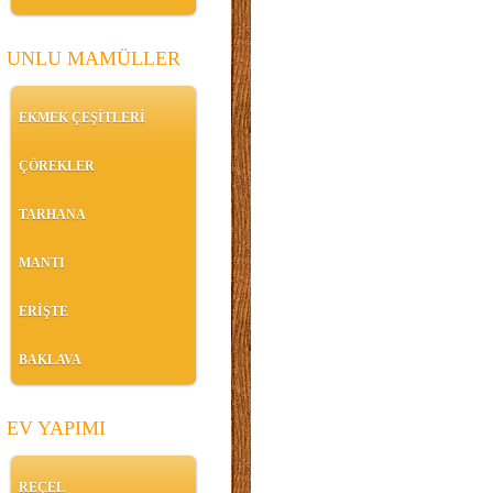
UNLU MAMÜLLER
EKMEK ÇEŞİTLERİ
ÇÖREKLER
TARHANA
MANTI
ERİŞTE
BAKLAVA
EV YAPIMI
REÇEL