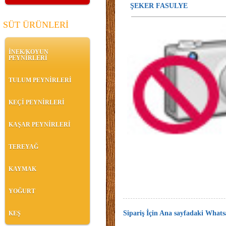
ŞEKER FASULYE
SÜT ÜRÜNLERİ
İNEK/KOYUN
PEYNİRLERİ
TULUM PEYNİRLERİ
KEÇİ PEYNİRLERİ
KAŞAR PEYNİRLERİ
TEREYAĞ
KAYMAK
YOĞURT
Sipariş İçin Ana sayfadaki Whatsa
KEŞ