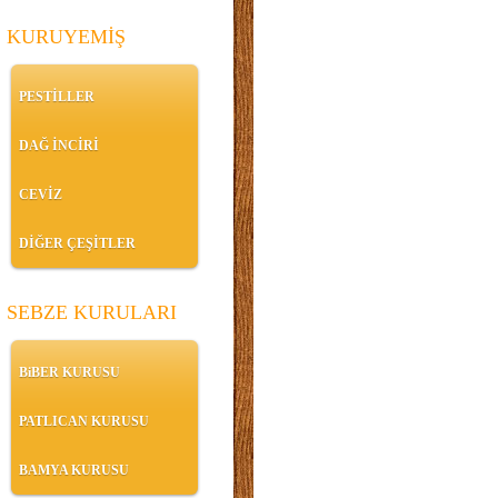
KURUYEMİŞ
PESTİLLER
DAĞ İNCİRİ
CEVİZ
DİĞER ÇEŞİTLER
SEBZE KURULARI
BiBER KURUSU
PATLICAN KURUSU
BAMYA KURUSU