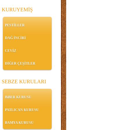
KURUYEMİŞ
PESTİLLER
DAĞ İNCİRİ
CEVİZ
DİĞER ÇEŞİTLER
SEBZE KURULARI
BiBER KURUSU
PATLICAN KURUSU
BAMYA KURUSU