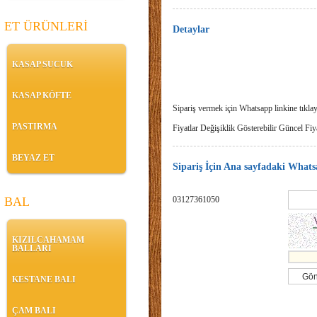
ET ÜRÜNLERİ
Detaylar
KASAP SUCUK
KASAP KÖFTE
Sipariş vermek için Whatsapp linkine tıklay
PASTIRMA
Fiyatlar Değişiklik Gösterebilir Güncel Fiya
BEYAZ ET
Sipariş İçin Ana sayfadaki Whatsa
BAL
03127361050
KIZILCAHAMAM
BALLARI
KESTANE BALI
ÇAM BALI