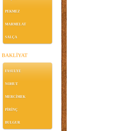
PEKMEZ
MARMELAT
SALÇA
BAKLİYAT
FASULYE
NOHUT
MERCİMEK
PİRİNÇ
BULGUR