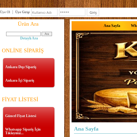
Üye Ol
Üye Girişi
Ürün Ara
Ana Sayfa
Wha
Detaylı Ara
ONLİNE SİPARİŞ
Ankara Dışı Sipariş
Ankara İçi Sipariş
FİYAT LİSTESİ
Güncel Fiyat Listesi
Ana Sayfa
Whatsapp Sipariş İçin
Tıklayınız...