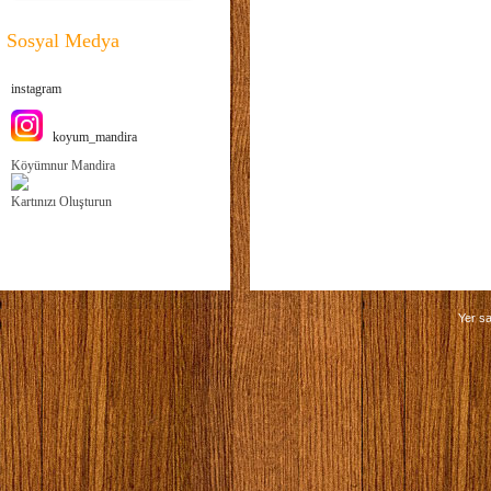
Sosyal Medya
instagram
koyum_mandira
Köyümnur Mandira
Kartınızı Oluşturun
Yer sa