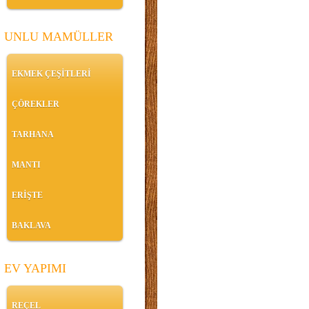
UNLU MAMÜLLER
EKMEK ÇEŞİTLERİ
ÇÖREKLER
TARHANA
MANTI
ERİŞTE
BAKLAVA
EV YAPIMI
REÇEL