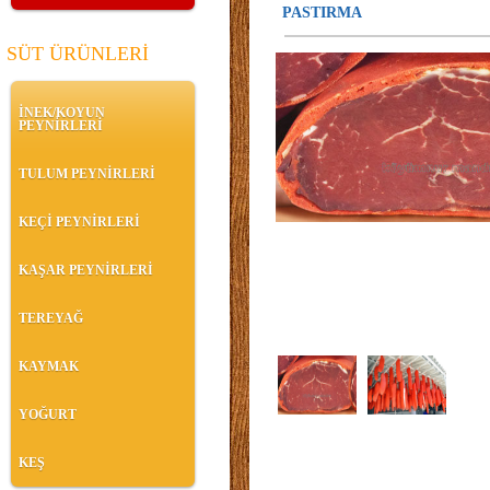
PASTIRMA
SÜT ÜRÜNLERİ
İNEK/KOYUN
PEYNİRLERİ
TULUM PEYNİRLERİ
KEÇİ PEYNİRLERİ
KAŞAR PEYNİRLERİ
TEREYAĞ
KAYMAK
YOĞURT
KEŞ