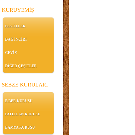
KURUYEMİŞ
PESTİLLER
DAĞ İNCİRİ
CEVİZ
DİĞER ÇEŞİTLER
SEBZE KURULARI
BiBER KURUSU
PATLICAN KURUSU
BAMYA KURUSU