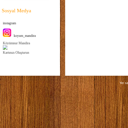
Sosyal Medya
instagram
koyum_mandira
Köyümnur Mandira
Kartınızı Oluşturun
Yer sa