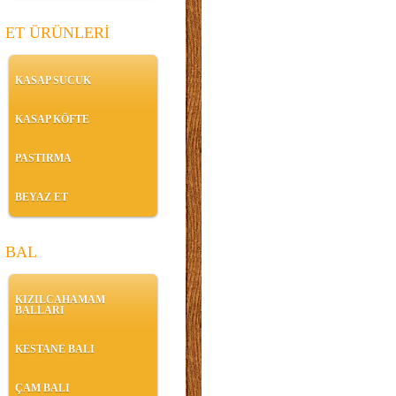
ET ÜRÜNLERİ
KASAP SUCUK
KASAP KÖFTE
PASTIRMA
BEYAZ ET
BAL
KIZILCAHAMAM
BALLARI
KESTANE BALI
ÇAM BALI