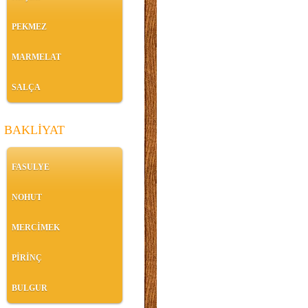
PEKMEZ
MARMELAT
SALÇA
BAKLİYAT
FASULYE
NOHUT
MERCİMEK
PİRİNÇ
BULGUR