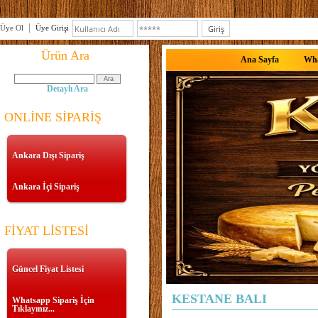
Üye Ol
Üye Girişi
Ürün Ara
Ana Sayfa
Wha
Detaylı Ara
ONLİNE SİPARİŞ
Ankara Dışı Sipariş
Ankara İçi Sipariş
FİYAT LİSTESİ
Güncel Fiyat Listesi
KESTANE BALI
Whatsapp Sipariş İçin
Tıklayınız...