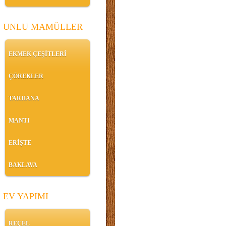
UNLU MAMÜLLER
EKMEK ÇEŞİTLERİ
ÇÖREKLER
TARHANA
MANTI
ERİŞTE
BAKLAVA
EV YAPIMI
REÇEL