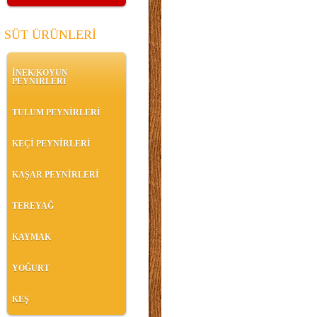
SÜT ÜRÜNLERİ
İNEK/KOYUN
PEYNİRLERİ
TULUM PEYNİRLERİ
KEÇİ PEYNİRLERİ
KAŞAR PEYNİRLERİ
TEREYAĞ
KAYMAK
YOĞURT
KEŞ